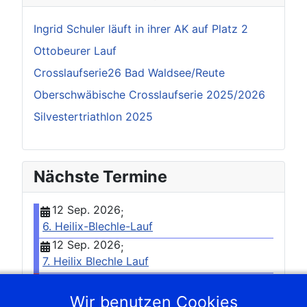
Ingrid Schuler läuft in ihrer AK auf Platz 2
Ottobeurer Lauf
Crosslaufserie26 Bad Waldsee/Reute
Oberschwäbische Crosslaufserie 2025/2026
Silvestertriathlon 2025
Nächste Termine
12 Sep. 2026
;
6. Heilix-Blechle-Lauf
12 Sep. 2026
;
7. Heilix Blechle Lauf
07 Okt. 2026
;
Herbstwaldlauf Burrenwald
Wir benutzen Cookies