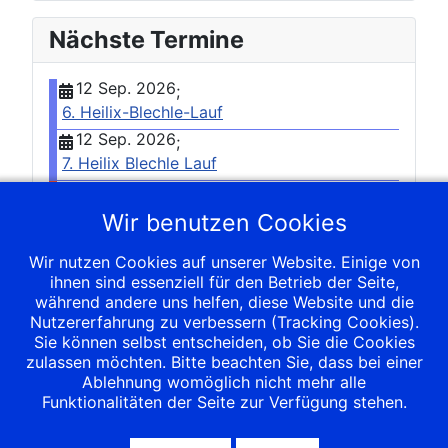
Nächste Termine
12 Sep. 2026
;
6. Heilix-Blechle-Lauf
12 Sep. 2026
;
7. Heilix Blechle Lauf
07 Okt. 2026
;
Herbstwaldlauf Burrenwald
Wir benutzen Cookies
18 Okt. 2026
;
Wir nutzen Cookies auf unserer Website. Einige von
5. Biberacher Genießer-Lauf
ihnen sind essenziell für den Betrieb der Seite,
24 Okt. 2026
;
während andere uns helfen, diese Website und die
Herbstlauf von Warthausen nach
Nutzererfahrung zu verbessern (Tracking Cookies).
Sulmetingen
Sie können selbst entscheiden, ob Sie die Cookies
zulassen möchten. Bitte beachten Sie, dass bei einer
Ganzen Kalender ansehen
Ablehnung womöglich nicht mehr alle
Funktionalitäten der Seite zur Verfügung stehen.