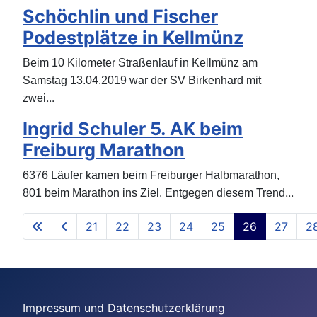
Schöchlin und Fischer
Podestplätze in Kellmünz
Beim 10 Kilometer Straßenlauf in Kellmünz am
Samstag 13.04.2019 war der SV Birkenhard mit
...
zwei
Ingrid Schuler 5. AK beim
Freiburg Marathon
6376 Läufer kamen beim Freiburger Halbmarathon,
...
801 beim Marathon ins Ziel. Entgegen diesem Trend
21
22
23
24
25
26
27
2
Seite 26 von 40
Impressum und Datenschutzerklärung