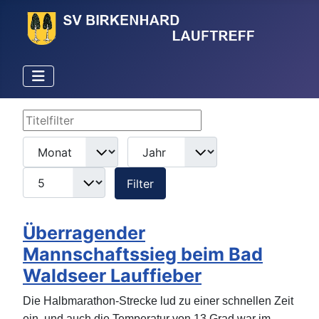
Titelfilter
Filter
Monat
Jahr
Anzeige #
Filter
Überragender
Mannschaftssieg beim Bad
Waldseer Lauffieber
Die Halbmarathon-Strecke lud zu einer schnellen Zeit
ein, und auch die Temperatur von 13 Grad war im