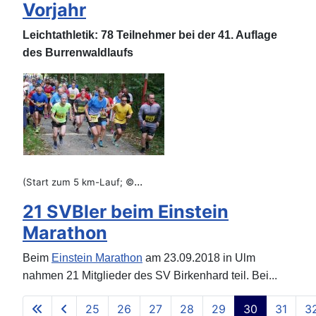
Vorjahr
Leichtathletik: 78 Teilnehmer bei der 41. Auflage
des Burrenwaldlaufs
...
(Start zum 5 km-Lauf;
©
21 SVBler beim Einstein
Marathon
Beim
Einstein Marathon
am 23.09.2018 in Ulm
...
nahmen 21 Mitglieder des SV Birkenhard teil. Bei
25
26
27
28
29
30
31
3
Seite 30 von 40