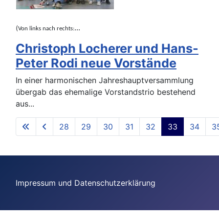
...
(
Von links nach rechts:
Christoph Locherer und Hans-
Peter Rodi neue Vorstände
In einer harmonischen Jahreshauptversammlung
übergab das ehemalige Vorstandstrio bestehend
aus
...
28
29
30
31
32
33
34
3
Seite 33 von 40
Impressum und Datenschutzerklärung