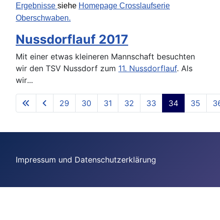
Ergebnisse
siehe
Homepage Crosslaufserie
Oberschwaben.
Nussdorflauf 2017
Mit einer etwas kleineren Mannschaft besuchten
wir den TSV Nussdorf zum
11. Nussdorflauf
. Als
wir
...
29
30
31
32
33
34
35
3
Seite 34 von 40
Impressum und Datenschutzerklärung