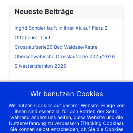
Neueste Beiträge
Ingrid Schuler läuft in ihrer AK auf Platz 2
Ottobeurer Lauf
Crosslaufserie26 Bad Waldsee/Reute
Oberschwäbische Crosslaufserie 2025/2026
Silvestertriathlon 2025
Nächste Termine
Wir benutzen Cookies
Wir nutzen Cookies auf unserer Website. Einige von
12 Sep. 2026
;
ihnen sind essenziell für den Betrieb der Seite,
6. Heilix-Blechle-Lauf
während andere uns helfen, diese Website und die
12 Sep. 2026
;
Nutzererfahrung zu verbessern (Tracking Cookies).
7. Heilix Blechle Lauf
Sie können selbst entscheiden, ob Sie die Cookies