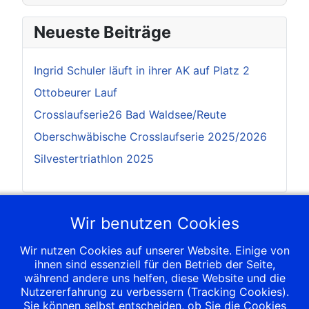
Neueste Beiträge
Ingrid Schuler läuft in ihrer AK auf Platz 2
Ottobeurer Lauf
Crosslaufserie26 Bad Waldsee/Reute
Oberschwäbische Crosslaufserie 2025/2026
Silvestertriathlon 2025
Nächste Termine
Wir benutzen Cookies
Wir nutzen Cookies auf unserer Website. Einige von
12 Sep. 2026
;
ihnen sind essenziell für den Betrieb der Seite,
6. Heilix-Blechle-Lauf
während andere uns helfen, diese Website und die
12 Sep. 2026
;
Nutzererfahrung zu verbessern (Tracking Cookies).
7. Heilix Blechle Lauf
Sie können selbst entscheiden, ob Sie die Cookies