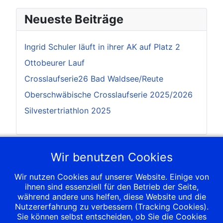
Neueste Beiträge
Ingrid Schuler läuft in ihrer AK auf Platz 2
Ottobeurer Lauf
Crosslaufserie26 Bad Waldsee/Reute
Oberschwäbische Crosslaufserie 2025/2026
Silvestertriathlon 2025
Nächste Termine
Wir benutzen Cookies
Wir nutzen Cookies auf unserer Website. Einige von
12 Sep. 2026
;
ihnen sind essenziell für den Betrieb der Seite,
6. Heilix-Blechle-Lauf
während andere uns helfen, diese Website und die
12 Sep. 2026
;
Nutzererfahrung zu verbessern (Tracking Cookies).
7. Heilix Blechle Lauf
Sie können selbst entscheiden, ob Sie die Cookies